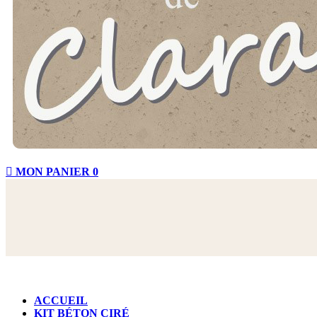

MON PANIER
0
ACCUEIL
KIT BÉTON CIRÉ