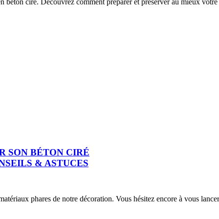
 en béton ciré. Découvrez comment préparer et préserver au mieux votre 
ER SON BÉTON CIRÉ
NSEILS & ASTUCES
matériaux phares de notre décoration. Vous hésitez encore à vous lance