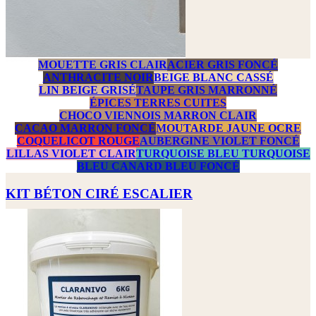
MOUETTE GRIS CLAIR
ACIER GRIS FONCÉ
ANTHRACITE NOIR
BEIGE BLANC CASSÉ
LIN BEIGE GRISÉ
TAUPE GRIS MARRONNÉ
ÉPICES TERRES CUITES
CHOCO VIENNOIS MARRON CLAIR
CACAO MARRON FONCÉ
MOUTARDE JAUNE OCRE
COQUELICOT ROUGE
AUBERGINE VIOLET FONCÉ
LILLAS VIOLET CLAIR
TURQUOISE BLEU TURQUOISE
BLEU CANARD BLEU FONCÉ
KIT BÉTON CIRÉ ESCALIER
Prix
649,00 €