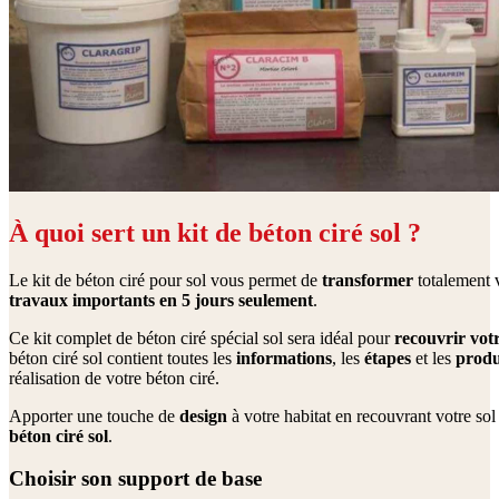
À quoi sert un kit de béton ciré sol ?
Le kit de béton ciré pour sol vous permet de
transformer
totalement 
travaux importants en 5 jours seulement
.
Ce kit complet de béton ciré spécial sol sera idéal pour
recouvrir vot
béton ciré sol contient toutes les
informations
, les
étapes
et les
produ
réalisation de votre béton ciré.
Apporter une touche de
design
à votre habitat en recouvrant votre sol
béton ciré sol
.
Choisir son support de base