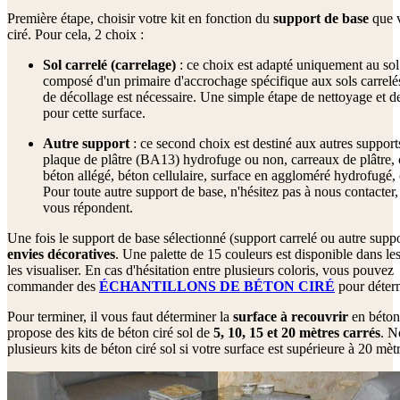
Première étape, choisir votre kit en fonction du
support
de base
que v
ciré. Pour cela, 2 choix :
Sol carrelé (carrelage)
: ce choix est adapté uniquement au s
composé d'un primaire d'accrochage spécifique aux sols carrel
de décollage est nécessaire. Une simple étape de nettoyage et 
pour cette surface.
Autre support
: ce second choix est destiné aux autres suppor
plaque de plâtre (BA13) hydrofuge ou non, carreaux de plâtre, 
béton allégé, béton cellulaire, surface en aggloméré hydrofugé, c
Pour toute autre support de base, n'hésitez pas à nous contacter
vous répondent.
Une fois le support de base sélectionné (support carrelé ou autre supp
envies décoratives
. Une palette de 15 couleurs est disponible dans le
les visualiser. En cas d'hésitation entre plusieurs coloris, vous pouvez
commander des
ÉCHANTILLONS DE BÉTON CIRÉ
pour déterm
Pour terminer, il vous faut déterminer la
surface à recouvrir
en béton
propose des kits de béton ciré sol de
5, 10, 15 et 20 mètres carrés
. N
plusieurs kits de béton ciré sol si votre surface est supérieure à 20 mètr