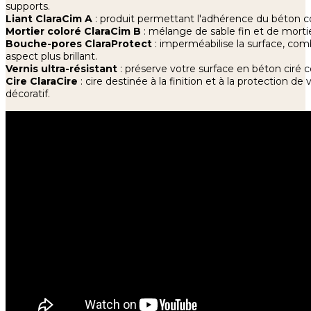
supports.
Liant ClaraCim A
: produit permettant l'adhérence du béton co
Mortier coloré ClaraCim B
: mélange de sable fin et de mortie
Bouche-pores ClaraProtect
: imperméabilise la surface, comb
aspect plus brillant.
Vernis ultra-résistant
: préserve votre surface en béton ciré c
Cire ClaraCire
: cire destinée à la finition et à la protection de
décoratif.