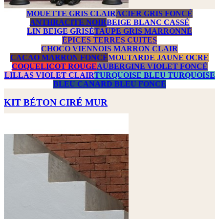
MOUETTE GRIS CLAIR
ACIER GRIS FONCÉ
ANTHRACITE NOIR
BEIGE BLANC CASSÉ
LIN BEIGE GRISÉ
TAUPE GRIS MARRONNÉ
ÉPICES TERRES CUITES
CHOCO VIENNOIS MARRON CLAIR
CACAO MARRON FONCÉ
MOUTARDE JAUNE OCRE
COQUELICOT ROUGE
AUBERGINE VIOLET FONCÉ
LILLAS VIOLET CLAIR
TURQUOISE BLEU TURQUOISE
BLEU CANARD BLEU FONCÉ
KIT BÉTON CIRÉ MUR
Prix
343,00 €