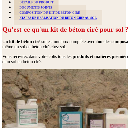
DÉTAILS DU PRODUIT
DOCUMENTS JOINTS
COMPOSITION DU KIT DE BÉTON CIRÉ
ÉTAPES DE RÉALISATION DU BÉTON CIRÉ AU SOL
Qu'est-ce qu'un kit de béton ciré pour sol 
Un
kit de béton ciré so
l est une box complète avec
tous les compos
même un sol en béton ciré chez soi.
Vous recevrez dans votre colis tous les
produits
et
matières
premièr
d'un sol en béton ciré.