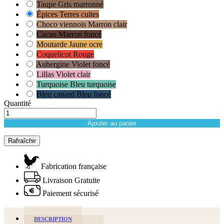
Taupe Gris marronné
Épices Terres cuites
Choco viennois Marron clair
Cacao Marron foncé
Moutarde Jaune ocre
Coquelicot Rouge
Aubergine Violet foncé
Lillas Violet clair
Turquoise Bleu turquoise
Bleu canard Bleu foncé
Quantité
Ajouter au panier
Fabrication française
Livraison Gratuite
Paiement sécurisé
DESCRIPTION