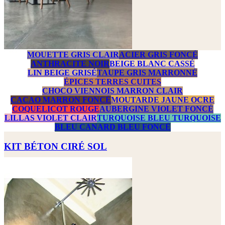
MOUETTE GRIS CLAIR
ACIER GRIS FONCÉ
ANTHRACITE NOIR
BEIGE BLANC CASSÉ
LIN BEIGE GRISÉ
TAUPE GRIS MARRONNÉ
ÉPICES TERRES CUITES
CHOCO VIENNOIS MARRON CLAIR
CACAO MARRON FONCÉ
MOUTARDE JAUNE OCRE
COQUELICOT ROUGE
AUBERGINE VIOLET FONCÉ
LILLAS VIOLET CLAIR
TURQUOISE BLEU TURQUOISE
BLEU CANARD BLEU FONCÉ
KIT BÉTON CIRÉ SOL
Prix
343,00 €