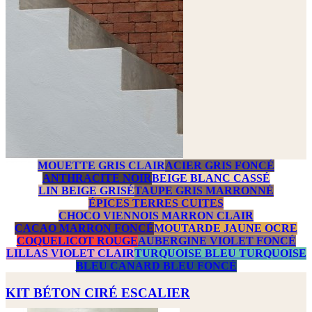
MOUETTE GRIS CLAIR
ACIER GRIS FONCÉ
ANTHRACITE NOIR
BEIGE BLANC CASSÉ
LIN BEIGE GRISÉ
TAUPE GRIS MARRONNÉ
ÉPICES TERRES CUITES
CHOCO VIENNOIS MARRON CLAIR
CACAO MARRON FONCÉ
MOUTARDE JAUNE OCRE
COQUELICOT ROUGE
AUBERGINE VIOLET FONCÉ
LILLAS VIOLET CLAIR
TURQUOISE BLEU TURQUOISE
BLEU CANARD BLEU FONCÉ
KIT BÉTON CIRÉ ESCALIER