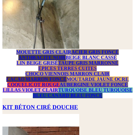
MOUETTE GRIS CLAIR
ACIER GRIS FONCÉ
ANTHRACITE NOIR
BEIGE BLANC CASSÉ
LIN BEIGE GRISÉ
TAUPE GRIS MARRONNÉ
ÉPICES TERRES CUITES
CHOCO VIENNOIS MARRON CLAIR
CACAO MARRON FONCÉ
MOUTARDE JAUNE OCRE
COQUELICOT ROUGE
AUBERGINE VIOLET FONCÉ
LILLAS VIOLET CLAIR
TURQUOISE BLEU TURQUOISE
BLEU CANARD BLEU FONCÉ
KIT BÉTON CIRÉ DOUCHE
Prix
519,00 €