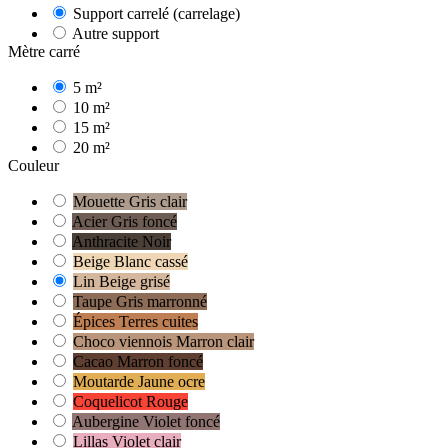
Support carrelé (carrelage)
Autre support
Mètre carré
5 m²
10 m²
15 m²
20 m²
Couleur
Mouette Gris clair
Acier Gris foncé
Anthracite Noir
Beige Blanc cassé
Lin Beige grisé
Taupe Gris marronné
Épices Terres cuites
Choco viennois Marron clair
Cacao Marron foncé
Moutarde Jaune ocre
Coquelicot Rouge
Aubergine Violet foncé
Lillas Violet clair